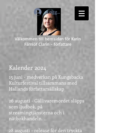
Logga in
Välkommen till hemsidan för Karin
Färnlöf Clarin - författare
Kalender 2024
15 juni - medverkan på Kungsbacka
Kulturfestival tillsammans med
Hallands författarsällskap
26 augusti - Gällivaremordet släpps
som ljudbok, på
streamingtjänsterna och i
nätbokhandeln.
28 augusti - release för den tryckta